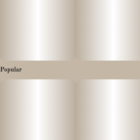
Effects: Extremely relaxed, sedative, calm
Descripción de Calle Rojas en español:
Calle Rojas no es una calle cualquiera, es un viaje al pasado.
Rojas, que significa "rojiza" o "pelirroja", es un homenaje a la
abuela Tilly Cruz Rojas. Esta variedad, un cruce entre Cinnamon
Horchata y Pavé, brinda dulzura, confort y alivio, como si
estuviera entrando a casa de tu abuela, anhelando el dulce aroma
de un popurrí floral de canela, velas y un toque de Fabuloso. Este
Popular
híbrido cremoso y delicioso, con predominancia índica y sutiles
notas a diésel, reduce el estrés con un subidón cerebral fiable,
como un abrazo de la abuela. Híbrido índica.
Efectos: Relajación extrema, sedante, calmante